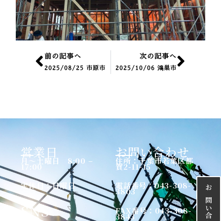
Prev
Nex
前の記事へ
次の記事へ
2025/08/25 市原市
2025/10/06 鴻巣市
営業日
お問い合わせ
月〜土曜日 8:00 –
住所：千葉市若葉区都
17:00
賀2-11-15
定休日：日曜日
電話番号：043-308-
3803
SNS
FAX番号：043-308-
3843