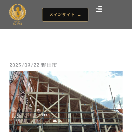
内
容
メインサイト
→
を
ス
キ
ッ
プ
2025/09/22 野田市