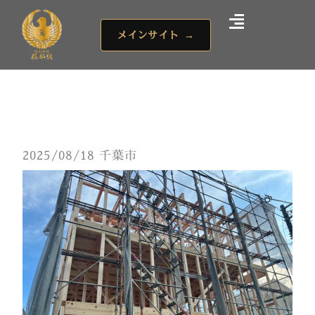
内
容
メインサイト
→
を
ス
キ
ッ
プ
2025/08/18 千葉市