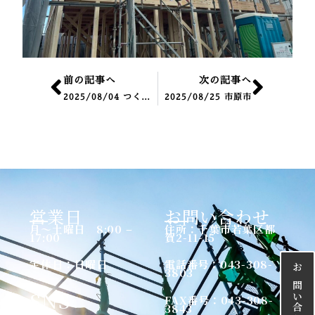
Prev
Nex
前の記事へ
次の記事へ
2025/08/04 つくば市
2025/08/25 市原市
営業日
お問い合わせ
月〜土曜日 8:00 –
住所：千葉市若葉区都
17:00
賀2-11-15
定休日：日曜日
電話番号：043-308-
3803
SNS
FAX番号：043-308-
3843