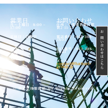
営業日
お問い合わせ
月〜土曜日 8:00 –
住所：千葉市若葉区都
17:00
賀2-11-15
お問い合わせはこちら
定休日：日曜日
電話番号：043-308-
3803
SNS
FAX番号：043-308-
3843
I
メール：
contact@hattori-
n
group.jp
s
t
a
© 株式会社服部組 All Rights Reserved.
g
r