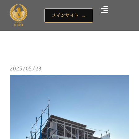
内
容
メインサイト
→
を
ス
キ
ッ
プ
2025/05/23