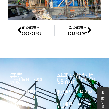
Prev
Nex
前の記事へ
次の記事へ
2025/02/01
2025/02/07
営業日
お問い合わせ
月〜土曜日 8:00 –
住所：千葉市若葉区都
17:00
賀2-11-15
定休日：日曜日
電話番号：043-308-
3803
SNS
FAX番号：043-308-
3843