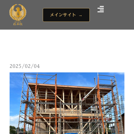
内
容
メインサイト
→
を
ス
キ
ッ
プ
2025/02/04