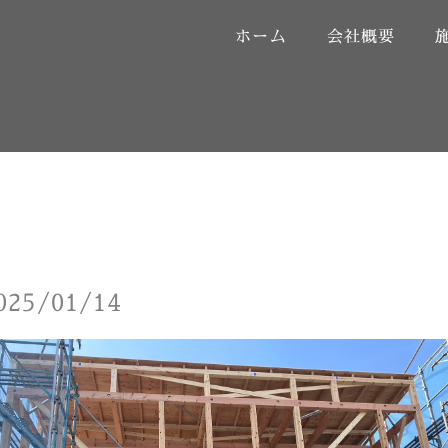
ホーム
会社概要
025/01/14