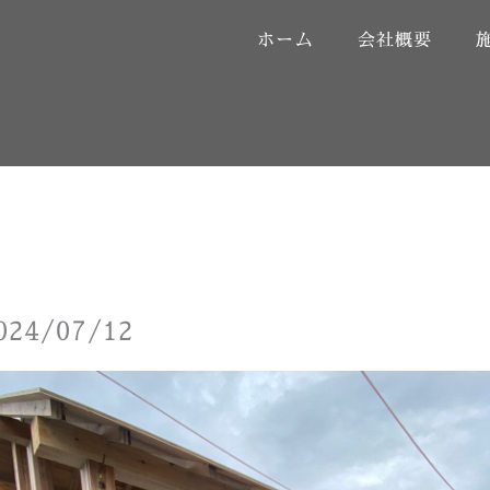
ホーム
会社概要
024/07/12