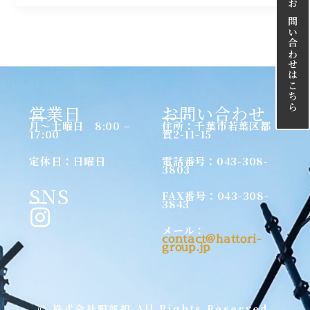
お問い合わせはこちら
営業日
お問い合わせ
月〜土曜日 8:00 –
住所：千葉市若葉区都
17:00
賀2-11-15
定休日：日曜日
電話番号：043-308-
3803
SNS
FAX番号：043-308-
3843
I
メール：
contact@hattori-
n
group.jp
s
t
© 株式会社服部組 All Rights Reserved.