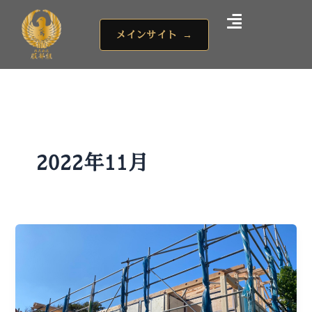
内
容
メインサイト
→
を
ス
キ
ッ
プ
2022年11月